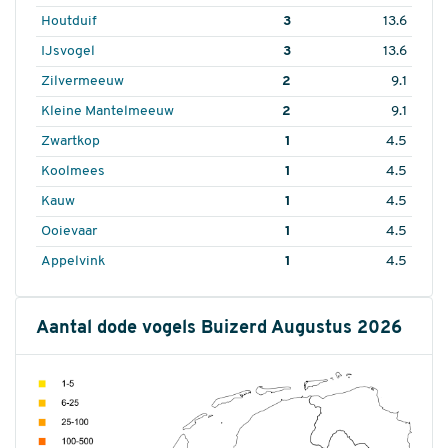
Houtduif
3
13.6
IJsvogel
3
13.6
Zilvermeeuw
2
9.1
Kleine Mantelmeeuw
2
9.1
Zwartkop
1
4.5
Koolmees
1
4.5
Kauw
1
4.5
Ooievaar
1
4.5
Appelvink
1
4.5
Aantal dode vogels Buizerd Augustus 2026