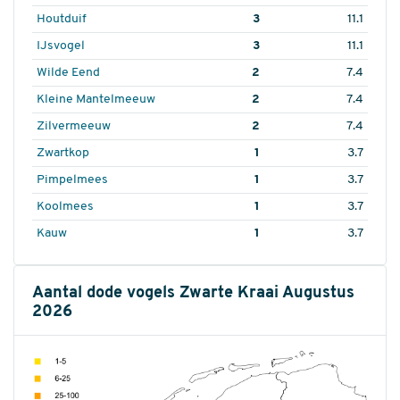
Houtduif
3
11.1
IJsvogel
3
11.1
Wilde Eend
2
7.4
Kleine Mantelmeeuw
2
7.4
Zilvermeeuw
2
7.4
Zwartkop
1
3.7
Pimpelmees
1
3.7
Koolmees
1
3.7
Kauw
1
3.7
Aantal dode vogels Zwarte Kraai Augustus
2026