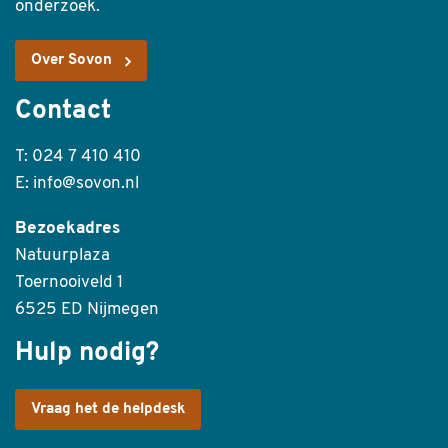
onderzoek.
Over Sovon
Contact
T: 024 7 410 410
E: info@sovon.nl
Bezoekadres
Natuurplaza
Toernooiveld 1
6525 ED Nijmegen
Hulp nodig?
Vraag het de helpdesk