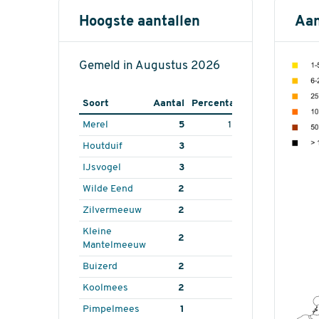
Hoogste aantallen
Aan
Gemeld in Augustus 2026
Soort
Aantal
Percentage
Merel
5
15.2
Houtduif
3
9.1
IJsvogel
3
9.1
Wilde Eend
2
6.1
Zilvermeeuw
2
6.1
Kleine
2
6.1
Mantelmeeuw
Buizerd
2
6.1
Koolmees
2
6.1
Pimpelmees
1
3.0