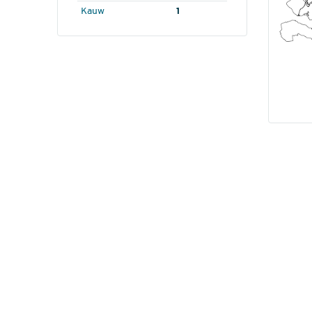
Kauw
1
3.0