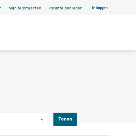
n
Mijn telprojecten
Vacante gebieden
Inloggen
.
Tonen