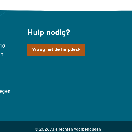
Hulp nodig?
410
Vraag het de helpdesk
.nl
egen
© 2026 Alle rechten voorbehouden