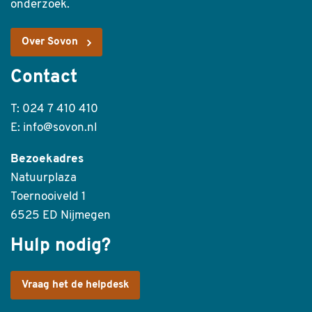
onderzoek.
Over Sovon
Contact
T: 024 7 410 410
E: info@sovon.nl
Bezoekadres
Natuurplaza
Toernooiveld 1
6525 ED Nijmegen
Hulp nodig?
Vraag het de helpdesk