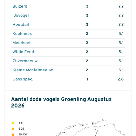
Buizerd
3
7.7
IJsvogel
3
7.7
Houtduif
3
7.7
Koolmees
2
5.1
Meerkoet
2
5.1
Wilde Eend
2
5.1
Zilvermeeuw
2
5.1
Kleine Mantelmeeuw
2
5.1
Gans spec.
1
2.6
Aantal dode vogels Groenling Augustus
2026